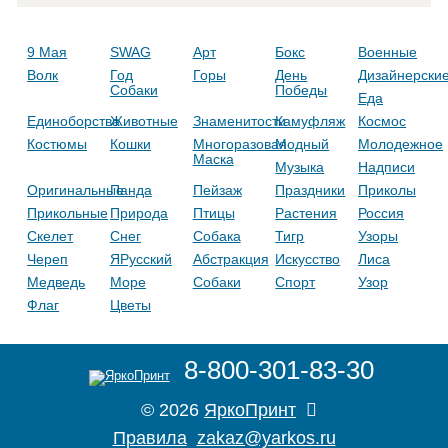
9 Мая
SWAG
Арт
Бокс
Военные
Волк
Год
Горы
День
Дизайнерски
Собаки
Победы
Еда
Единоборства
Животные
Знаменитости
Камуфляж
Космос
Костюмы
Кошки
Многоразовая
Модный
Молодежное
Маска
Музыка
Надписи
Оригинальные
Панда
Пейзаж
Праздники
Приколы
Прикольные
Природа
Птицы
Растения
Россия
Скелет
Снег
Собака
Тигр
Узоры
Череп
ЯРусский
Абстракция
Искусство
Лиса
Медведь
Море
Собаки
Спорт
Узор
Флаг
Цветы
8-800-301-83-30
© 2026
ЯркоПринт
Правила
zakaz@yarkos.ru