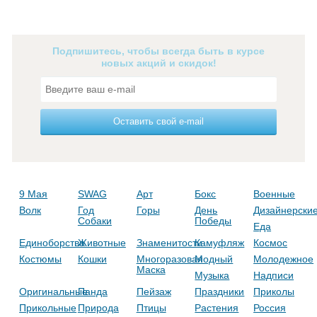
Подпишитесь, чтобы всегда быть в курсе
новых акций и скидок!
Оставить свой e-mail
9 Мая
SWAG
Арт
Бокс
Военные
Волк
Год
Горы
День
Дизайнерски
Собаки
Победы
Еда
Единоборства
Животные
Знаменитости
Камуфляж
Космос
Костюмы
Кошки
Многоразовая
Модный
Молодежное
Маска
Музыка
Надписи
Оригинальные
Панда
Пейзаж
Праздники
Приколы
Прикольные
Природа
Птицы
Растения
Россия