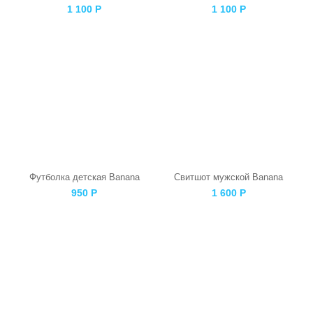
1 100
Р
1 100
Р
Футболка детская Banana
Свитшот мужской Banana
950
Р
1 600
Р