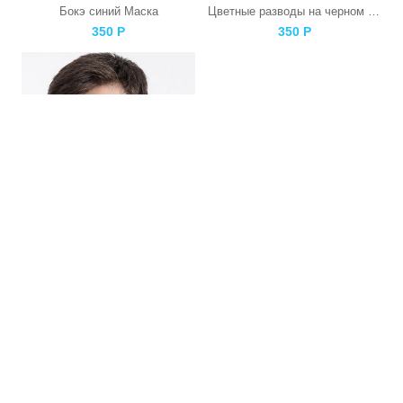
Бокэ синий Маска
Цветные разводы на черном Маска
350
Р
350
Р
Радужный Дым Маска
Галактический принт Маска
350
Р
350
Р