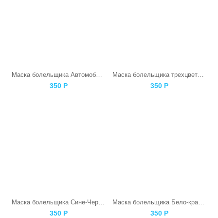
Маска болельщика Автомобилиста
Маска болельщика трехцветная (синий-оранжевый-серый)
350
Р
350
Р
Маска болельщика Сине-Черная
Маска болельщика Бело-красная
350
Р
350
Р