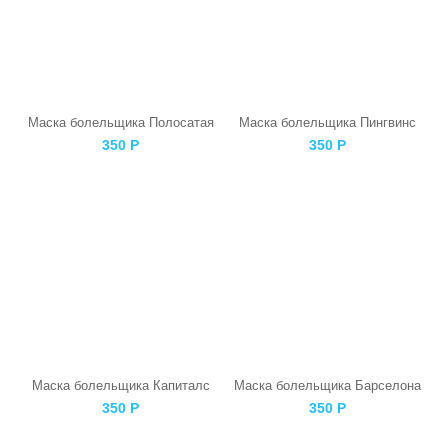
Маска болельщика Полосатая
Маска болельщика Пингвинс
350
Р
350
Р
Маска болельщика Капиталс
Маска болельщика Барселона
350
Р
350
Р