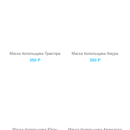
Маска болельщика Трактора
Маска болельщика Амура
350
Р
350
Р
Маска болельщика Югры
Маска болельщика Авангарда