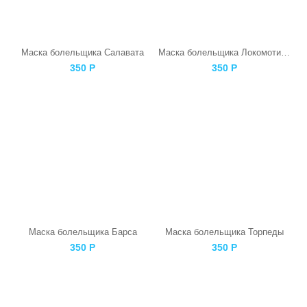
Маска болельщика Салавата
Маска болельщика Локомотива
350
Р
350
Р
Маска болельщика Барса
Маска болельщика Торпеды
350
Р
350
Р