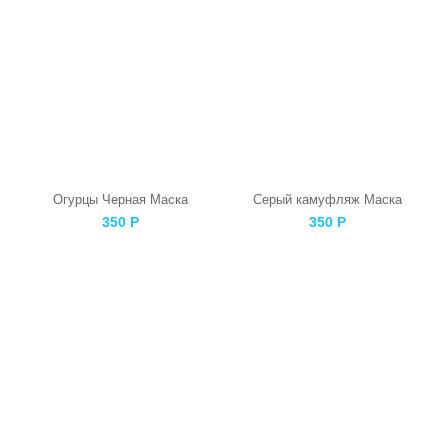
Огурцы Черная Маска
Серый камуфляж Маска
350
Р
350
Р