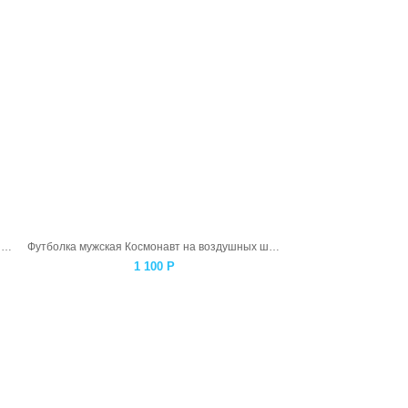
Футболка женская Космонавт на воздушных шарах
Футболка мужская Космонавт на воздушных шарах
1 100
Р