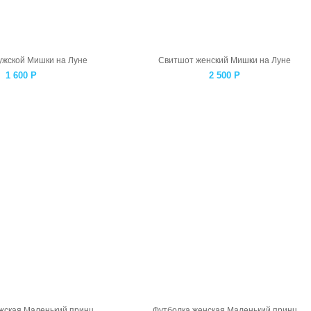
ужской Мишки на Луне
Свитшот женский Мишки на Луне
1 600
Р
2 500
Р
жская Маленький принц
Футболка женская Маленький принц