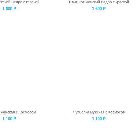
жской Ведро с краской
Свитшот женский Ведро с краской
1 600
Р
1 600
Р
 женская с Космосом
Футболка мужская с Космосом
1 100
Р
1 100
Р