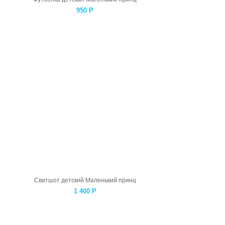
950
Р
Свитшот детский Маленький принц
1 400
Р