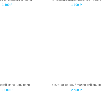
1 100
Р
1 100
Р
жской Маленький принц
Свитшот женский Маленький принц
1 600
Р
2 500
Р