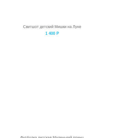
Свитшот детский Мишки на Луне
1 400
Р
Футболка детская Маленький принц