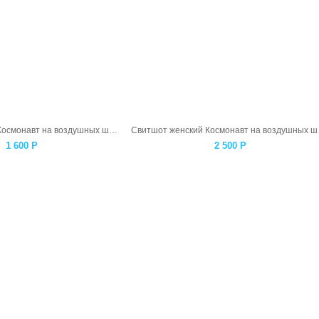
Свитшот мужской Космонавт на воздушных шарах
Свитшо
1 600
Р
2 500
Р