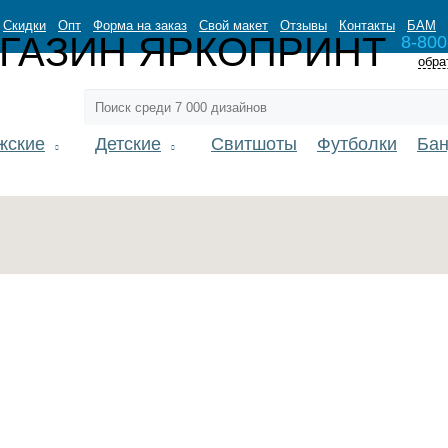
Скидки
Опт
Форма на заказ
Свой макет
Отзывы
Контакты
БАМ
8-800
обра
жские
Детские
Свитшоты
Футболки
Ба