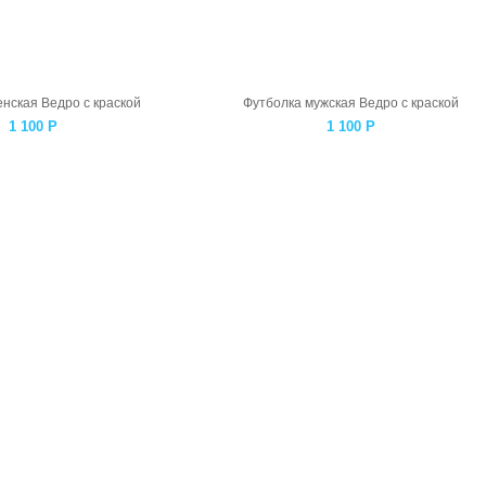
нская Ведро с краской
Футболка мужская Ведро с краской
1 100
Р
1 100
Р