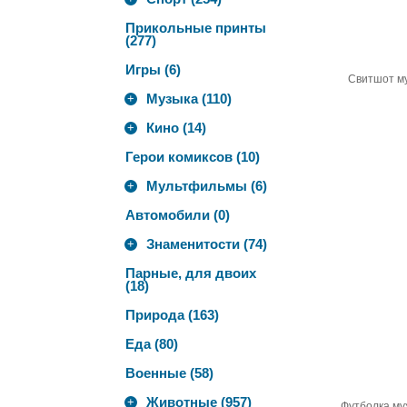
Прикольные принты
(277)
Игры (6)
Свитшот м
Музыка (110)
+
Кино (14)
+
Герои комиксов (10)
Мультфильмы (6)
+
Автомобили (0)
Знаменитости (74)
+
Парные, для двоих
(18)
Природа (163)
Еда (80)
Военные (58)
Животные (957)
+
Футболка му