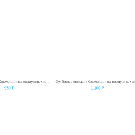
Футболка детская Космонавт на воздушных шарах
950
Р
1 100
Р