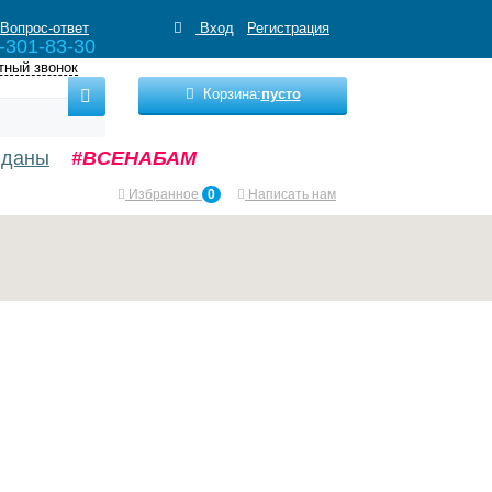
Вопрос-ответ
Вход
Регистрация
-301-83-30
тный звонок
Корзина:
пусто
нданы
#ВСЕНАБАМ
Избранное
0
Написать нам