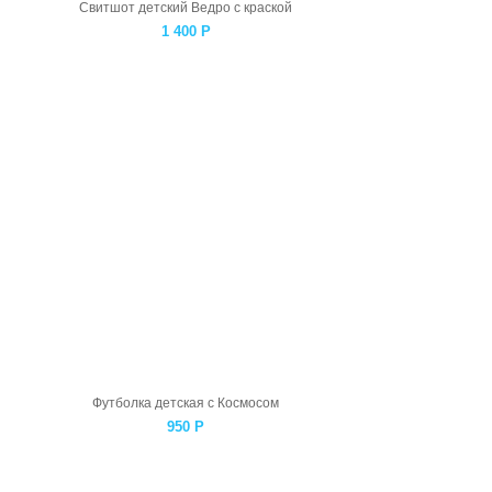
Свитшот детский Ведро с краской
1 400
Р
Футболка детская с Космосом
950
Р