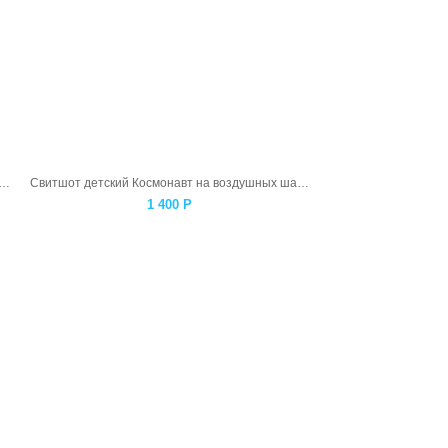
т женский Космонавт на воздушных шарах
Свитшот детский Космонавт на воздушных шарах
1 400
Р