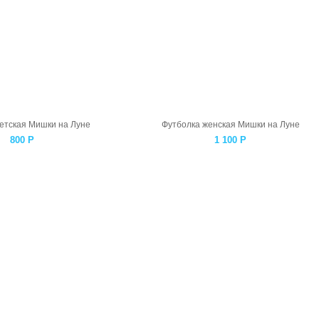
етская Мишки на Луне
Футболка женская Мишки на Луне
800
Р
1 100
Р