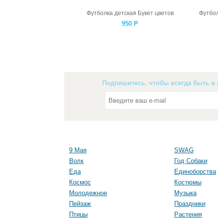
Футболка детская Букет цветов
950
Р
Подпишитесь, чтобы всегда быть в 
9 Мая
SWAG
Волк
Год Собаки
Еда
Единоборства
Космос
Костюмы
Молодежное
Музыка
Пейзаж
Праздники
Птицы
Растения