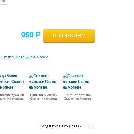
-40
950
Р
Скелет
Мотоциклы
Мопед
тболка мужская
Свитшот мужской
Свитшот детский
елет на мопеде
Скелет на мопеде
Скелет на мопеде
Поделиться в соц. сетях