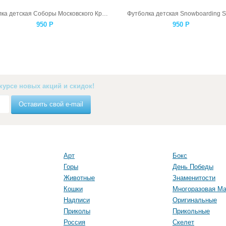
Футболка детская Соборы Московского Кремля
Футболка детская Snowboarding S
950
Р
950
Р
курсе новых акций и скидок!
Оставить свой e-mail
Арт
Бокс
Горы
День Победы
Животные
Знаменитости
Кошки
Многоразовая Ма
Надписи
Оригинальные
Приколы
Прикольные
Россия
Скелет