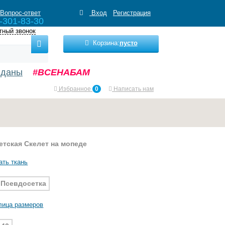
Вопрос-ответ
Вход
Регистрация
-301-83-30
тный звонок
Корзина:
пусто
нданы
#ВСЕНАБАМ
Избранное
0
Написать нам
етская Скелет на мопеде
ать ткань
Псевдосетка
лица размеров