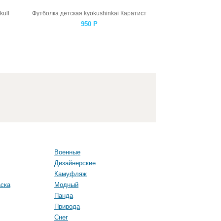
kull
Футболка детская kyokushinkai Каратист
950
Р
Военные
Дизайнерские
Камуфляж
ска
Модный
Панда
Природа
Снег