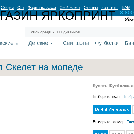
Скидки
Опт
Форма на заказ
Свой макет
Отзывы
Контакты
БАМ
8-800
обра
жские
Детские
Свитшоты
Футболки
Ба
я Скелет на мопеде
Купить Футболка д
Выберите ткань:
Выбр
Dri-Fit Интерлок
Выберите размер:
Таб