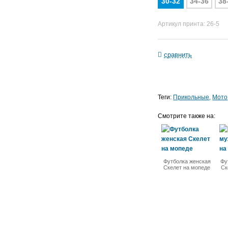
30-32
34-36
38
Артикул принта: 26-5
сравнить
Теги:
Прикольные
Мото
Смотрите также на:
Футболка женская
Фу
Скелет на мопеде
Ск