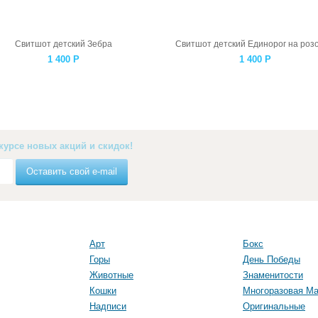
Свитшот детский Зебра
Свитшот детский Единорог на роз
1 400
Р
1 400
Р
курсе новых акций и скидок!
Оставить свой e-mail
Арт
Бокс
Горы
День Победы
Животные
Знаменитости
Кошки
Многоразовая Ма
Надписи
Оригинальные