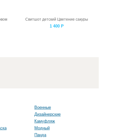
овом
Свитшот детский Цветение сакуры
1 400
Р
Военные
Дизайнерские
Камуфляж
ска
Модный
Панда