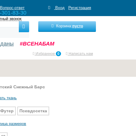
Вопрос-ответ
Вход
Регистрация
-301-83-30
тный звонок
Корзина:
пусто
нданы
#ВСЕНАБАМ
Избранное
0
Написать нам
етский Снежный Барс
ать ткань
Футер
Псевдосетка
лица размеров