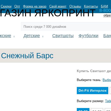
Скидки
Опт
Форма на заказ
Свой макет
Отзывы
Контакты
БАМ
8-800
обра
жские
Детские
Свитшоты
Футболки
Ба
 Снежный Барс
Купить Свитшот д
Выберите ткань:
Выбр
Dri-Fit Интерлок
Выберите размер:
Таб