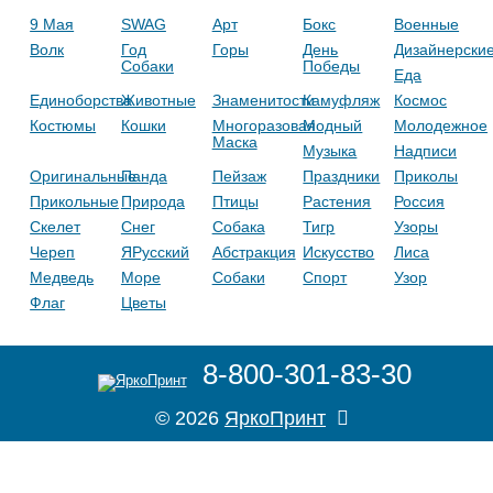
9 Мая
SWAG
Арт
Бокс
Военные
Волк
Год
Горы
День
Дизайнерски
Собаки
Победы
Еда
Единоборства
Животные
Знаменитости
Камуфляж
Космос
Костюмы
Кошки
Многоразовая
Модный
Молодежное
Маска
Музыка
Надписи
Оригинальные
Панда
Пейзаж
Праздники
Приколы
Прикольные
Природа
Птицы
Растения
Россия
Скелет
Снег
Собака
Тигр
Узоры
Череп
ЯРусский
Абстракция
Искусство
Лиса
Медведь
Море
Собаки
Спорт
Узор
Флаг
Цветы
8-800-301-83-30
© 2026
ЯркоПринт
Правила
zakaz@yarkos.ru