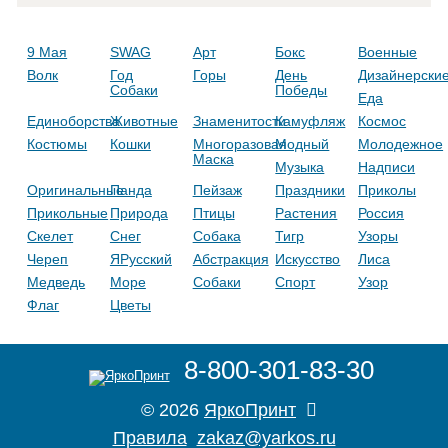
9 Мая
SWAG
Арт
Бокс
Военные
Волк
Год
Горы
День
Дизайнерски
Собаки
Победы
Еда
Единоборства
Животные
Знаменитости
Камуфляж
Космос
Костюмы
Кошки
Многоразовая
Модный
Молодежное
Маска
Музыка
Надписи
Оригинальные
Панда
Пейзаж
Праздники
Приколы
Прикольные
Природа
Птицы
Растения
Россия
Скелет
Снег
Собака
Тигр
Узоры
Череп
ЯРусский
Абстракция
Искусство
Лиса
Медведь
Море
Собаки
Спорт
Узор
Флаг
Цветы
8-800-301-83-30
© 2026
ЯркоПринт
Правила
zakaz@yarkos.ru