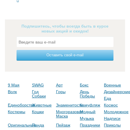
Подпишитесь, чтобы всегда быть в курсе
новых акций и скидок!
Оставить свой e-mail
9 Мая
SWAG
Арт
Бокс
Военные
Волк
Год
Горы
День
Дизайнерски
Собаки
Победы
Еда
Единоборства
Животные
Знаменитости
Камуфляж
Космос
Костюмы
Кошки
Многоразовая
Модный
Молодежное
Маска
Музыка
Надписи
Оригинальные
Панда
Пейзаж
Праздники
Приколы