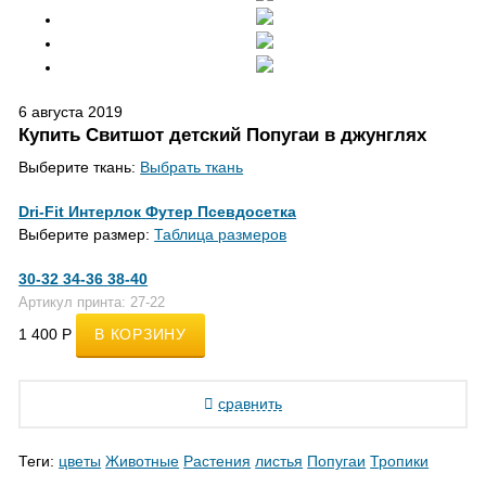
6 августа 2019
Купить Свитшот детский Попугаи в джунглях
Выберите ткань:
Выбрать ткань
Dri-Fit Интерлок
Футер
Псевдосетка
Выберите размер:
Таблица размеров
30-32
34-36
38-40
Артикул принта: 27-22
1 400
Р
сравнить
Теги:
цветы
Животные
Растения
листья
Попугаи
Тропики