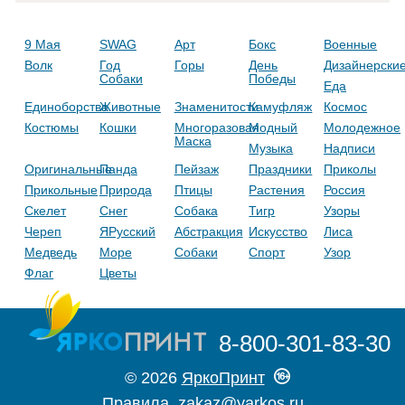
9 Мая
SWAG
Арт
Бокс
Военные
Волк
Год
Горы
День
Дизайнерски
Собаки
Победы
Еда
Единоборства
Животные
Знаменитости
Камуфляж
Космос
Костюмы
Кошки
Многоразовая
Модный
Молодежное
Маска
Музыка
Надписи
Оригинальные
Панда
Пейзаж
Праздники
Приколы
Прикольные
Природа
Птицы
Растения
Россия
Скелет
Снег
Собака
Тигр
Узоры
Череп
ЯРусский
Абстракция
Искусство
Лиса
Медведь
Море
Собаки
Спорт
Узор
Флаг
Цветы
8-800-301-83-30
© 2026
ЯркоПринт
Правила
zakaz@yarkos.ru