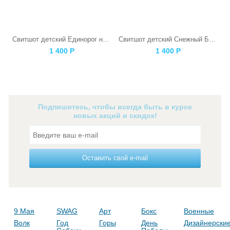
Свитшот детский Единорог на розовом
Свитшот детский Снежный Барс
1 400
Р
1 400
Р
Подпишитесь, чтобы всегда быть в курсе
новых акций и скидок!
Оставить свой e-mail
9 Мая
SWAG
Арт
Бокс
Военные
Волк
Год
Горы
День
Дизайнерски