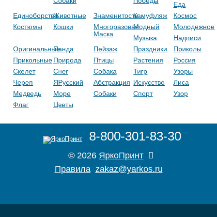
Собаки
Победы
Еда
Единоборства
Животные
Знаменитости
Камуфляж
Космос
Костюмы
Кошки
Многоразовая
Модный
Молодежное
Маска
Музыка
Надписи
Оригинальные
Панда
Пейзаж
Праздники
Приколы
Прикольные
Природа
Птицы
Растения
Россия
Скелет
Снег
Собака
Тигр
Узоры
Череп
ЯРусский
Абстракция
Искусство
Лиса
Медведь
Море
Собаки
Спорт
Узор
Флаг
Цветы
8-800-301-83-30
© 2026
ЯркоПринт
Правила
zakaz@yarkos.ru