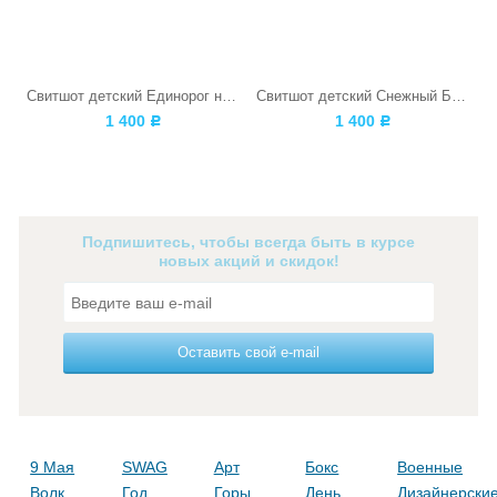
Свитшот детский Единорог на розовом
Свитшот детский Снежный Барс
1 400
1 400
Р
Р
Подпишитесь, чтобы всегда быть в курсе
новых акций и скидок!
Оставить свой e-mail
9 Мая
SWAG
Арт
Бокс
Военные
Волк
Год
Горы
День
Дизайнерски