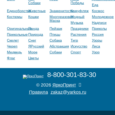
Собаки
Победы
Еда
Единоборства
Животные
Знаменитости
Камуфляж
Космос
Костюмы
Кошки
Многоразовая
Модный
Молодежное
Маска
Музыка
Надписи
Оригинальные
Панда
Пейзаж
Праздники
Приколы
Прикольные
Природа
Птицы
Растения
Россия
Скелет
Снег
Собака
Тигр
Узоры
Череп
ЯРусский
Абстракция
Искусство
Лиса
Медведь
Море
Собаки
Спорт
Узор
Флаг
Цветы
8-800-301-83-30
© 2026
ЯркоПринт
Правила
zakaz@yarkos.ru