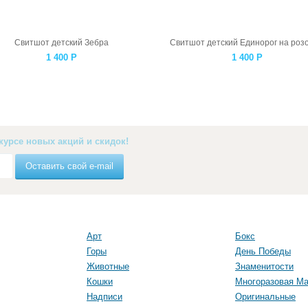
Свитшот детский Зебра
Свитшот детский Единорог на роз
1 400
Р
1 400
Р
курсе новых акций и скидок!
Оставить свой e-mail
Арт
Бокс
Горы
День Победы
Животные
Знаменитости
Кошки
Многоразовая Ма
Надписи
Оригинальные