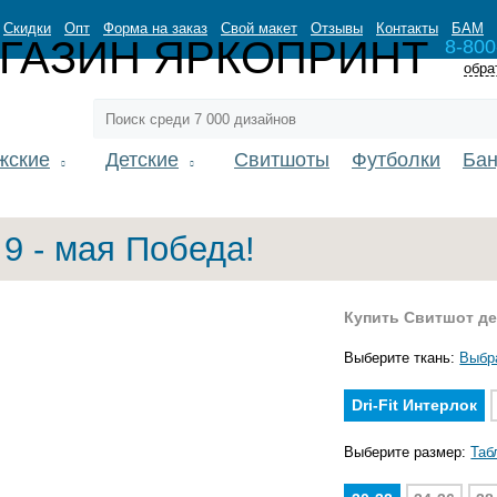
Скидки
Опт
Форма на заказ
Свой макет
Отзывы
Контакты
БАМ
8-800
обра
жские
Детские
Свитшоты
Футболки
Ба
9 - мая Победа!
Купить Свитшот де
Выберите ткань:
Выбр
Dri-Fit Интерлок
Выберите размер:
Таб