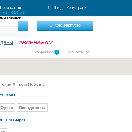
Вопрос-ответ
Вход
Регистрация
-301-83-30
тный звонок
Корзина:
пусто
нданы
#ВСЕНАБАМ
Избранное
0
Написать нам
тский 9 - мая Победа!
ать ткань
Футер
Псевдосетка
лица размеров