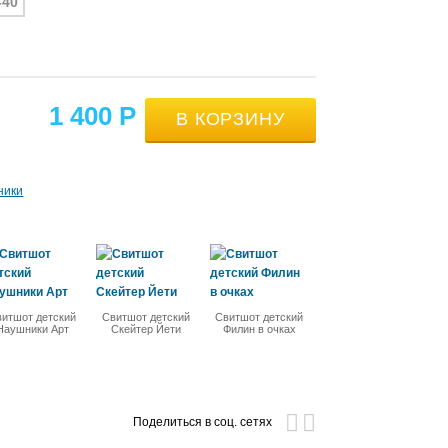
-40
1 400
Р
ники
витшот детский
Свитшот детский
Свитшот детский
Наушники Арт
Скейтер Йети
Филин в очках
Поделиться в соц. сетях