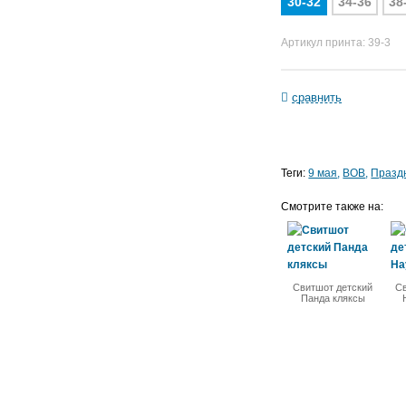
30-32
34-36
38
Артикул принта: 39-3
сравнить
Теги:
9 мая
ВОВ
Празд
Смотрите также на:
Свитшот детский
С
Панда кляксы