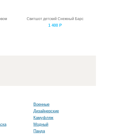
овом
Свитшот детский Снежный Барс
1 400
Р
Военные
Дизайнерские
Камуфляж
ска
Модный
Панда