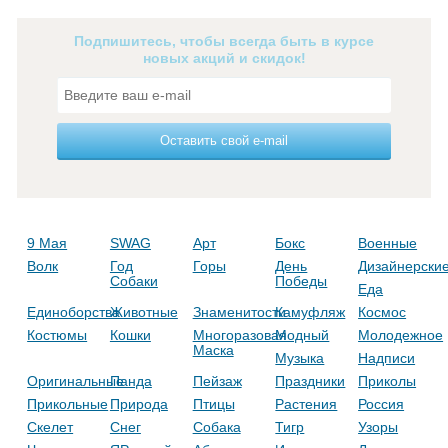
Подпишитесь, чтобы всегда быть в курсе
новых акций и скидок!
Оставить свой e-mail
9 Мая
SWAG
Арт
Бокс
Военные
Волк
Год
Горы
День
Дизайнерски
Собаки
Победы
Еда
Единоборства
Животные
Знаменитости
Камуфляж
Космос
Костюмы
Кошки
Многоразовая
Модный
Молодежное
Маска
Музыка
Надписи
Оригинальные
Панда
Пейзаж
Праздники
Приколы
Прикольные
Природа
Птицы
Растения
Россия
Скелет
Снег
Собака
Тигр
Узоры