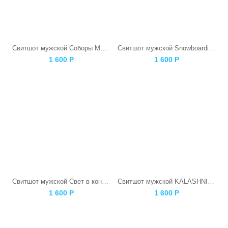
Свитшот мужской Соборы Московского Кремля
Свитшот мужской Snowboarding Skull
1 600
Р
1 600
Р
Свитшот мужской Свет в конце тоннеля
Свитшот мужской KALASHNIKOV
1 600
Р
1 600
Р