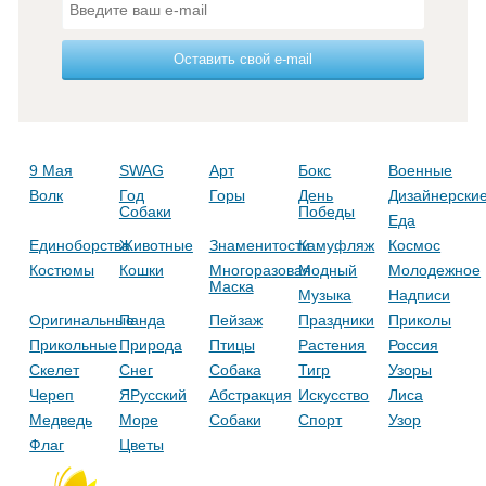
Оставить свой e-mail
9 Мая
SWAG
Арт
Бокс
Военные
Волк
Год
Горы
День
Дизайнерски
Собаки
Победы
Еда
Единоборства
Животные
Знаменитости
Камуфляж
Космос
Костюмы
Кошки
Многоразовая
Модный
Молодежное
Маска
Музыка
Надписи
Оригинальные
Панда
Пейзаж
Праздники
Приколы
Прикольные
Природа
Птицы
Растения
Россия
Скелет
Снег
Собака
Тигр
Узоры
Череп
ЯРусский
Абстракция
Искусство
Лиса
Медведь
Море
Собаки
Спорт
Узор
Флаг
Цветы