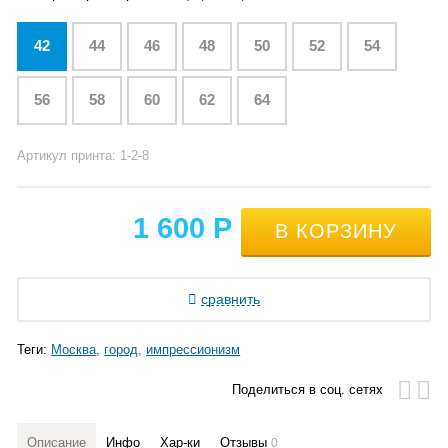
42
44
46
48
50
52
54
56
58
60
62
64
Артикул принта: 1-2-8
1 600
Р
сравнить
Теги:
Москва
город
импрессионизм
Поделиться в соц. сетях
Описание
Инфо
Хар-ки
Отзывы
0