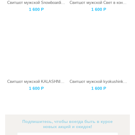
Свитшот мужской Snowboarding Skull
Свитшот мужской Свет в конце тоннеля
1 600
Р
1 600
Р
Свитшот мужской KALASHNIKOV
Свитшот мужской kyokushinkai Каратист
1 600
Р
1 600
Р
Подпишитесь, чтобы всегда быть в курсе
новых акций и скидок!