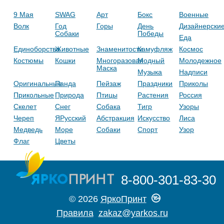
9 Мая
SWAG
Арт
Бокс
Военные
Волк
Год
Горы
День
Дизайнерски
Собаки
Победы
Еда
Единоборства
Животные
Знаменитости
Камуфляж
Космос
Костюмы
Кошки
Многоразовая
Модный
Молодежное
Маска
Музыка
Надписи
Оригинальные
Панда
Пейзаж
Праздники
Приколы
Прикольные
Природа
Птицы
Растения
Россия
Скелет
Снег
Собака
Тигр
Узоры
Череп
ЯРусский
Абстракция
Искусство
Лиса
Медведь
Море
Собаки
Спорт
Узор
Флаг
Цветы
8-800-301-83-30
© 2026
ЯркоПринт
Правила
zakaz@yarkos.ru