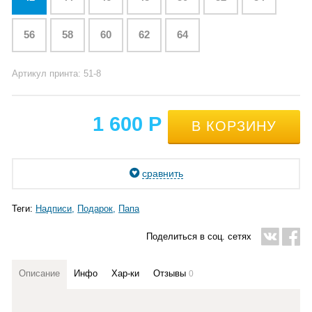
56
58
60
62
64
Артикул принта: 51-8
1 600
Р
сравнить
Теги:
Надписи
Подарок
Папа
Поделиться в соц. сетях
Описание
Инфо
Хар-ки
Отзывы
0