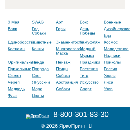
9 Мая
SWAG
Арт
Бокс
Военные
Волк
Год
Горы
День
Дизайнерски
Собаки
Победы
Еда
Единоборства
Животные
Знаменитости
Камуфляж
Космос
Костюмы
Кошки
Многоразовая
Модный
Молодежное
Маска
Музыка
Надписи
Оригинальные
Панда
Пейзаж
Праздники
Приколы
Прикольные
Природа
Птицы
Растения
Россия
Скелет
Снег
Собака
Тигр
Узоры
Череп
ЯРусский
Абстракция
Искусство
Лиса
Медведь
Море
Собаки
Спорт
Узор
Флаг
Цветы
8-800-301-83-30
© 2026
ЯркоПринт