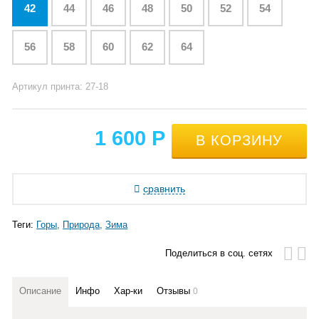
42
44
46
48
50
52
54
56
58
60
62
64
Артикул принта: 27-18
1 600
Р
сравнить
Теги:
Горы
Природа
Зима
Поделиться в соц. сетях
Описание
Инфо
Хар-ки
Отзывы
0