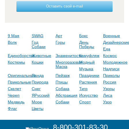
Оставить свой e-mail
9 Мая
SWAG
Арт
Бокс
Военные
Волк
Год
Горы
День
Дизайнерски
Собаки
Победы
Еда
Единоборства
Животные
Знаменитости
Камуфляж
Космос
Костюмы
Кошки
Многоразовая
Модный
Молодежное
Маска
Музыка
Надписи
Оригинальные
Панда
Пейзаж
Праздники
Приколы
Прикольные
Природа
Птицы
Растения
Россия
Скелет
Снег
Собака
Тигр
Узоры
Череп
ЯРусский
Абстракция
Искусство
Лиса
Медведь
Море
Собаки
Спорт
Узор
Флаг
Цветы
8-800-301-83-30