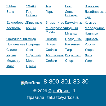
9 Мая
SWAG
Арт
Бокс
Военные
Волк
Год
Горы
День
Дизайнерски
Собаки
Победы
Еда
Единоборства
Животные
Знаменитости
Камуфляж
Космос
Костюмы
Кошки
Многоразовая
Модный
Молодежное
Маска
Музыка
Надписи
Оригинальные
Панда
Пейзаж
Праздники
Приколы
Прикольные
Природа
Птицы
Растения
Россия
Скелет
Снег
Собака
Тигр
Узоры
Череп
ЯРусский
Абстракция
Искусство
Лиса
Медведь
Море
Собаки
Спорт
Узор
Флаг
Цветы
8-800-301-83-30
© 2026
ЯркоПринт
Правила
zakaz@yarkos.ru