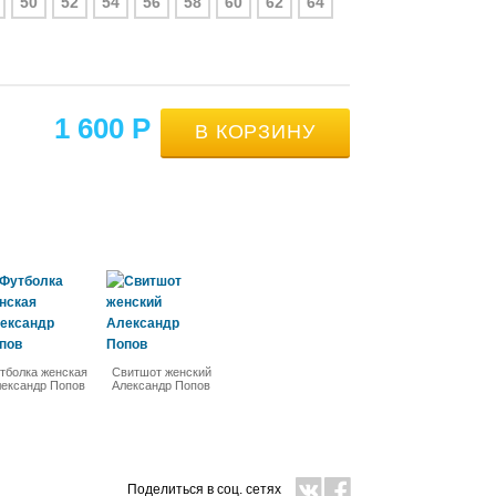
50
52
54
56
58
60
62
64
1 600
Р
тболка женская
Свитшот женский
ександр Попов
Александр Попов
Поделиться в соц. сетях