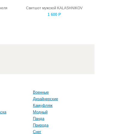
неля
Свитшот мужской KALASHNIKOV
1 600
Р
Военные
Дизайнерские
Камуфляж
ска
Модный
Панда
Природа
Снег