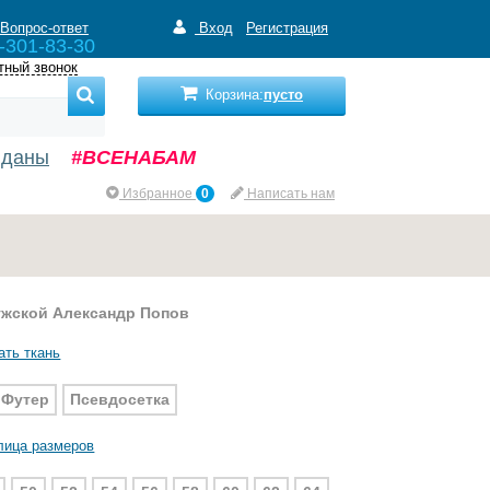
Вопрос-ответ
Вход
Регистрация
-301-83-30
тный звонок
Корзина:
пусто
нданы
#ВСЕНАБАМ
Избранное
0
Написать нам
ужской Александр Попов
ать ткань
Футер
Псевдосетка
лица размеров