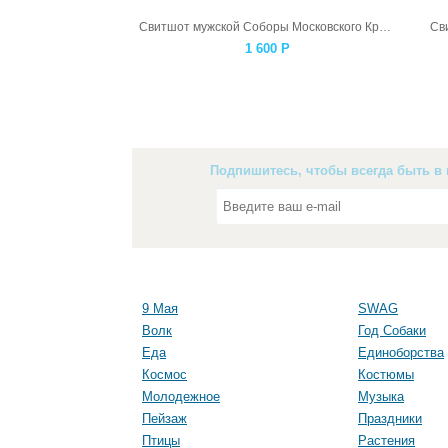
Свитшот мужской Соборы Московского Кремля
Св
1 600
Р
Подпишитесь, чтобы всегда быть в 
9 Мая
SWAG
Волк
Год Собаки
Еда
Единоборства
Космос
Костюмы
Молодежное
Музыка
Пейзаж
Праздники
Птицы
Растения