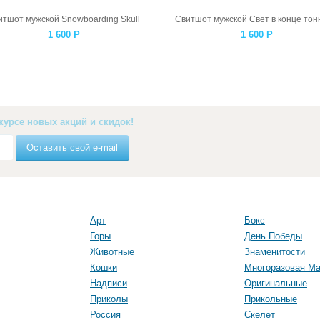
итшот мужской Snowboarding Skull
Свитшот мужской Свет в конце тон
1 600
Р
1 600
Р
курсе новых акций и скидок!
Оставить свой e-mail
Арт
Бокс
Горы
День Победы
Животные
Знаменитости
Кошки
Многоразовая Ма
Надписи
Оригинальные
Приколы
Прикольные
Россия
Скелет