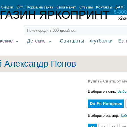
Скидки
Опт
Форма на заказ
Свой макет
Отзывы
Контакты
БАМ
8-800
обра
жские
Детские
Свитшоты
Футболки
Ба
й Александр Попов
Купить Свитшот м
Выберите ткань:
Выбр
Dri-Fit Интерлок
Выберите размер:
Таб