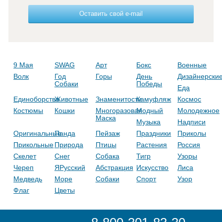
Оставить свой e-mail
9 Мая
SWAG
Арт
Бокс
Военные
Волк
Год
Горы
День
Дизайнерски
Собаки
Победы
Еда
Единоборства
Животные
Знаменитости
Камуфляж
Космос
Костюмы
Кошки
Многоразовая
Модный
Молодежное
Маска
Музыка
Надписи
Оригинальные
Панда
Пейзаж
Праздники
Приколы
Прикольные
Природа
Птицы
Растения
Россия
Скелет
Снег
Собака
Тигр
Узоры
Череп
ЯРусский
Абстракция
Искусство
Лиса
Медведь
Море
Собаки
Спорт
Узор
Флаг
Цветы