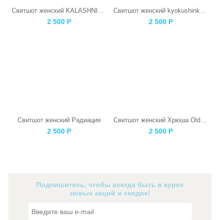
Свитшот женский KALASHNIKOV
Свитшот женский kyokushinkai Каратист
2 500
Р
2 500
Р
Свитшот женский Радиация
Свитшот женский Хрюша Old СССР Черная
2 500
Р
2 500
Р
Подпишитесь, чтобы всегда быть в курсе
новых акций и скидок!