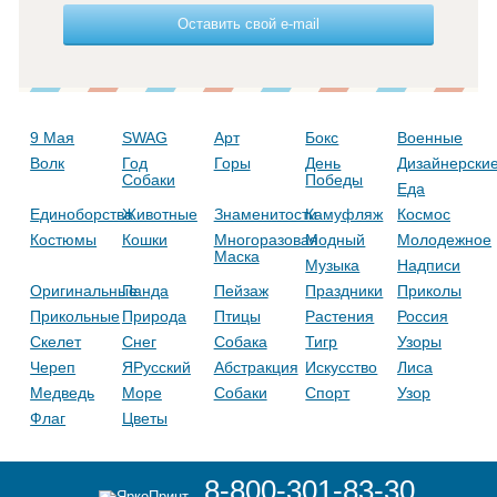
Оставить свой e-mail
9 Мая
SWAG
Арт
Бокс
Военные
Волк
Год
Горы
День
Дизайнерски
Собаки
Победы
Еда
Единоборства
Животные
Знаменитости
Камуфляж
Космос
Костюмы
Кошки
Многоразовая
Модный
Молодежное
Маска
Музыка
Надписи
Оригинальные
Панда
Пейзаж
Праздники
Приколы
Прикольные
Природа
Птицы
Растения
Россия
Скелет
Снег
Собака
Тигр
Узоры
Череп
ЯРусский
Абстракция
Искусство
Лиса
Медведь
Море
Собаки
Спорт
Узор
Флаг
Цветы
8-800-301-83-30