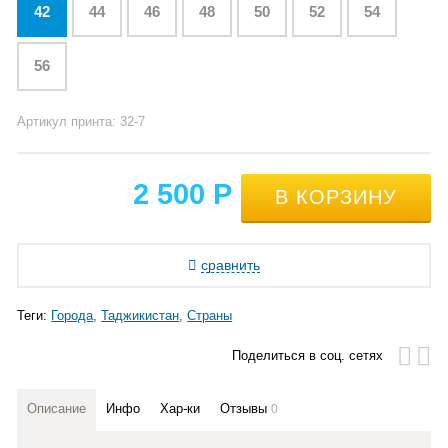
42
44
46
48
50
52
54
56
Артикул принта: 32-7
2 500
Р
сравнить
Теги:
Города
Таджикистан
Страны
Поделиться в соц. сетях
Описание
Инфо
Хар-ки
Отзывы
0