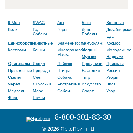
9 Мая
SWAG
Арт
Бокс
Военные
Волк
Год
Горы
День
Дизайнерски
Собаки
Победы
Еда
Единоборства
Животные
Знаменитости
Камуфляж
Космос
Костюмы
Кошки
Многоразовая
Модный
Молодежное
Маска
Музыка
Надписи
Оригинальные
Панда
Пейзаж
Праздники
Приколы
Прикольные
Природа
Птицы
Растения
Россия
Скелет
Снег
Собака
Тигр
Узоры
Череп
ЯРусский
Абстракция
Искусство
Лиса
Медведь
Море
Собаки
Спорт
Узор
Флаг
Цветы
8-800-301-83-30
© 2026
ЯркоПринт