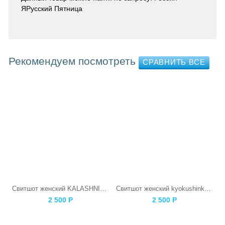
ЯРусский Пятница
Рекомендуем посмотреть
Свитшот женский KALASHNIKOV
Свитшот женский kyokushinkai Каратист
2 500
Р
2 500
Р