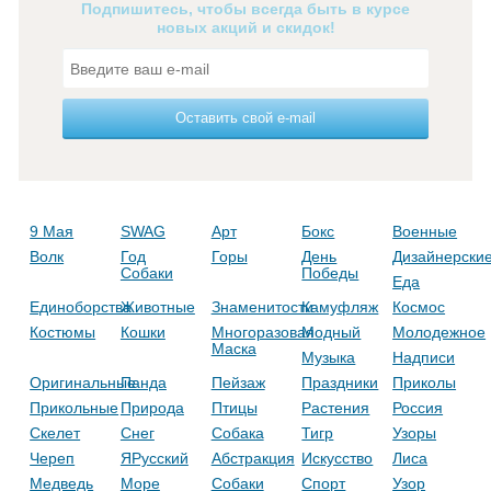
Подпишитесь, чтобы всегда быть в курсе
новых акций и скидок!
Оставить свой e-mail
9 Мая
SWAG
Арт
Бокс
Военные
Волк
Год
Горы
День
Дизайнерски
Собаки
Победы
Еда
Единоборства
Животные
Знаменитости
Камуфляж
Космос
Костюмы
Кошки
Многоразовая
Модный
Молодежное
Маска
Музыка
Надписи
Оригинальные
Панда
Пейзаж
Праздники
Приколы
Прикольные
Природа
Птицы
Растения
Россия
Скелет
Снег
Собака
Тигр
Узоры
Череп
ЯРусский
Абстракция
Искусство
Лиса
Медведь
Море
Собаки
Спорт
Узор