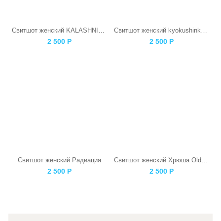
Свитшот женский KALASHNIKOV
Свитшот женский kyokushinkai Каратист
2 500
Р
2 500
Р
Свитшот женский Радиация
Свитшот женский Хрюша Old СССР Черная
2 500
Р
2 500
Р