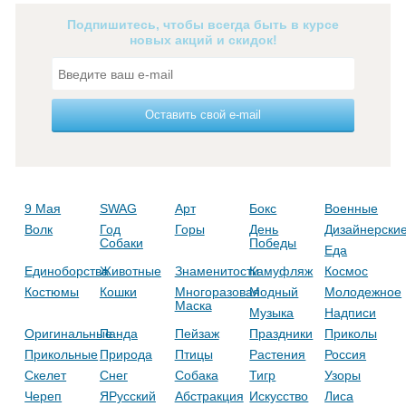
Подпишитесь, чтобы всегда быть в курсе
новых акций и скидок!
Оставить свой e-mail
9 Мая
SWAG
Арт
Бокс
Военные
Волк
Год
Горы
День
Дизайнерски
Собаки
Победы
Еда
Единоборства
Животные
Знаменитости
Камуфляж
Космос
Костюмы
Кошки
Многоразовая
Модный
Молодежное
Маска
Музыка
Надписи
Оригинальные
Панда
Пейзаж
Праздники
Приколы
Прикольные
Природа
Птицы
Растения
Россия
Скелет
Снег
Собака
Тигр
Узоры
Череп
ЯРусский
Абстракция
Искусство
Лиса