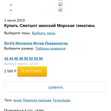
1 июля 2019
Купить Свитшот женский Морская тематика.
Выберите ткань:
Выбрать ткань
Dri-Fit Интерлок
Футер
Псевдосетка
Выберите размер:
Таблица размеров
42
44
46
48
50
52
54
56
Артикул принта: 19-18
2 500
Р
сравнить
Теги:
море
Природа
ракушки
Тельняшка
Поделиться в соц. сетях