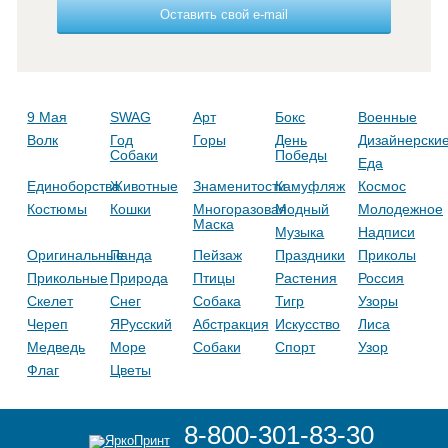
Оставить свой e-mail
9 Мая
SWAG
Арт
Бокс
Военные
Волк
Год
Горы
День
Дизайнерски
Собаки
Победы
Еда
Единоборства
Животные
Знаменитости
Камуфляж
Космос
Костюмы
Кошки
Многоразовая
Модный
Молодежное
Маска
Музыка
Надписи
Оригинальные
Панда
Пейзаж
Праздники
Приколы
Прикольные
Природа
Птицы
Растения
Россия
Скелет
Снег
Собака
Тигр
Узоры
Череп
ЯРусский
Абстракция
Искусство
Лиса
Медведь
Море
Собаки
Спорт
Узор
Флаг
Цветы
8-800-301-83-30