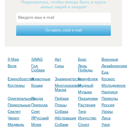
Подпишитесь, чтобы всегда быть в курсе
новых акций и скидок!
Оставить свой e-mail
9 Мая
SWAG
Арт
Бокс
Военные
Волк
Год
Горы
День
Дизайнерски
Собаки
Победы
Еда
Единоборства
Животные
Знаменитости
Камуфляж
Космос
Костюмы
Кошки
Многоразовая
Модный
Молодежное
Маска
Музыка
Надписи
Оригинальные
Панда
Пейзаж
Праздники
Приколы
Прикольные
Природа
Птицы
Растения
Россия
Скелет
Снег
Собака
Тигр
Узоры
Череп
ЯРусский
Абстракция
Искусство
Лиса
Медведь
Море
Собаки
Спорт
Узор