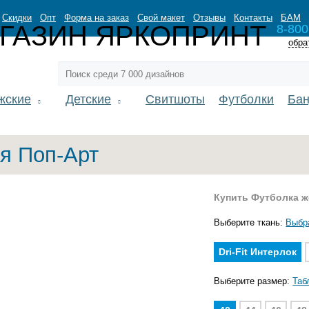
Скидки
Опт
Форма на заказ
Свой макет
Отзывы
Контакты
БАМ
8-800
обра
жские
Детские
Свитшоты
Футболки
Ба
я Поп-Арт
Купить Футболка ж
Выберите ткань:
Выбр
Dri-Fit Интерлок
Выберите размер:
Таб