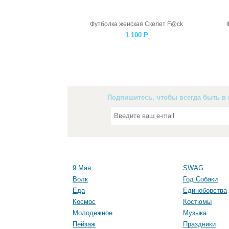
Футболка женская Скелет F@ck
1 100
Р
Подпишитесь, чтобы всегда быть в 
9 Мая
SWAG
Волк
Год Собаки
Еда
Единоборства
Космос
Костюмы
Молодежное
Музыка
Пейзаж
Праздники