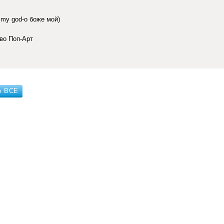
my god-о боже мой)
во Поп-Арт