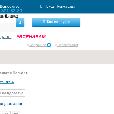
Вопрос-ответ
Вход
Регистрация
-301-83-30
тный звонок
Корзина:
пусто
нданы
#ВСЕНАБАМ
Избранное
0
Написать нам
енская Поп-Арт
ать ткань
Псевдосетка
лица размеров