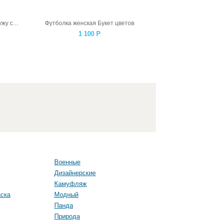
Футболка женская Феникс рвется наружу серая
Футболка женская Букет цветов
1 100
Р
Военные
Дизайнерские
Камуфляж
ска
Модный
Панда
Природа