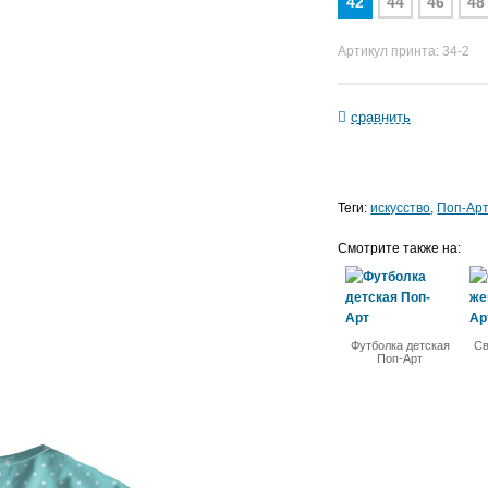
42
44
46
48
Артикул принта: 34-2
сравнить
Теги:
искусство
Поп-Ар
Смотрите также на:
Футболка детская
Св
Поп-Арт