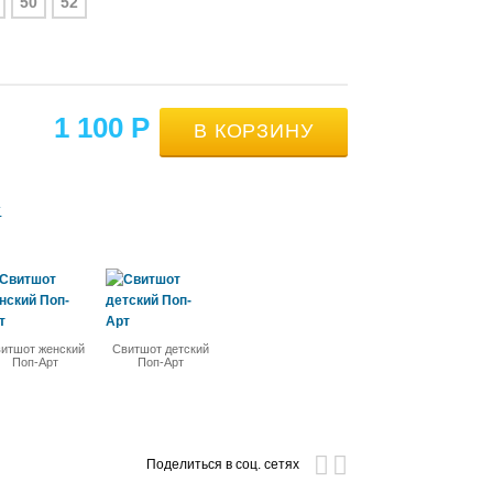
50
52
1 100
Р
т
итшот женский
Свитшот детский
Поп-Арт
Поп-Арт
Поделиться в соц. сетях