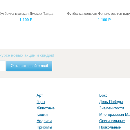
Футболка мужская Джокер Панда
1 100
Р
1 100
Р
курсе новых акций и скидок!
Оставить свой e-mail
Арт
Бокс
Горы
День Победы
Животные
Знаменитости
Кошки
Многоразовая Ма
Надписи
Оригинальные
Приколы
Прикольные