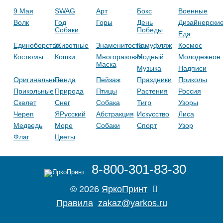
9 Мая
SWAG
Арт
Бокс
Военные
Волк
Год
Горы
День
Дизайнерски
Собаки
Победы
Еда
Единоборства
Животные
Знаменитости
Камуфляж
Космос
Костюмы
Кошки
Многоразовая
Модный
Молодежное
Маска
Музыка
Надписи
Оригинальные
Панда
Пейзаж
Праздники
Приколы
Прикольные
Природа
Птицы
Растения
Россия
Скелет
Снег
Собака
Тигр
Узоры
Череп
ЯРусский
Абстракция
Искусство
Лиса
Медведь
Море
Собаки
Спорт
Узор
Флаг
Цветы
8-800-301-83-30
© 2026
ЯркоПринт
Правила
zakaz@yarkos.ru