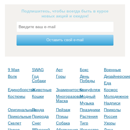
Подпишитесь, чтобы всегда быть в курсе
новых акций и скидок!
Оставить свой e-mail
9 Мая
SWAG
Арт
Бокс
Военные
Волк
Год
Горы
День
Дизайнерски
Собаки
Победы
Еда
Единоборства
Животные
Знаменитости
Камуфляж
Космос
Костюмы
Кошки
Многоразовая
Модный
Молодежное
Маска
Музыка
Надписи
Оригинальные
Панда
Пейзаж
Праздники
Приколы
Прикольные
Природа
Птицы
Растения
Россия
Скелет
Снег
Собака
Тигр
Узоры
Череп
ЯРусский
Абстракция
Искусство
Лиса