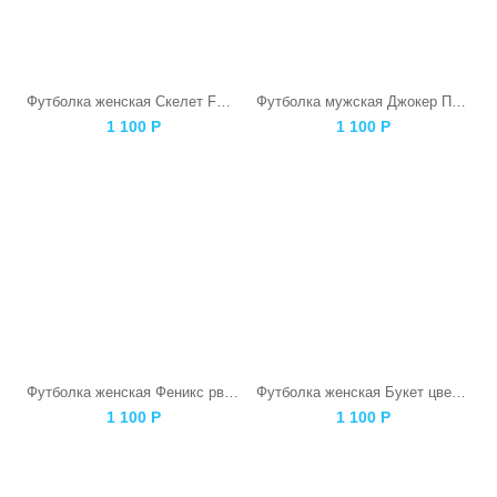
Футболка женская Скелет F@ck
Футболка мужская Джокер Панда
1 100
Р
1 100
Р
Футболка женская Феникс рвется наружу серая
Футболка женская Букет цветов
1 100
Р
1 100
Р