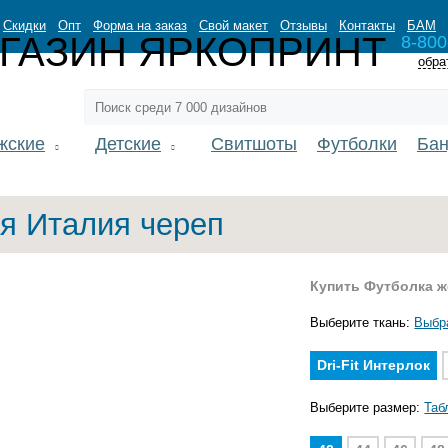
Скидки
Опт
Форма на заказ
Свой макет
Отзывы
Контакты
БАМ
8-800
обра
жские
Детские
Свитшоты
Футболки
Ба
я Италия череп
Купить Футболка ж
Выберите ткань:
Выбр
Dri-Fit Интерлок
Выберите размер:
Таб