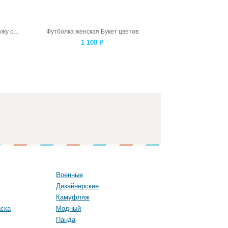
Футболка женская Феникс рвется наружу серая
Футболка женская Букет цветов
1 100
Р
Военные
Дизайнерские
Камуфляж
ска
Модный
Панда