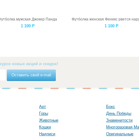
Футболка мужская Джокер Панда
1 100
Р
1 100
Р
курсе новых акций и скидок!
Оставить свой e-mail
Арт
Бокс
Горы
День Победы
Животные
Знаменитости
Кошки
Многоразовая Ма
Надписи
Оригинальные