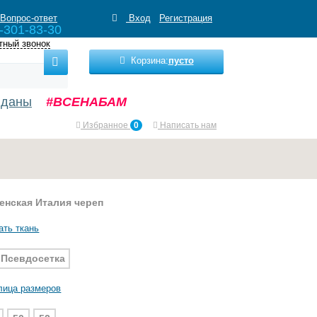
Вопрос-ответ
Вход
Регистрация
-301-83-30
тный звонок
Корзина:
пусто
нданы
#ВСЕНАБАМ
Избранное
0
Написать нам
енская Италия череп
ать ткань
Псевдосетка
лица размеров