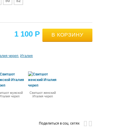
50
52
1 100
Р
алия череп
Италия
итшот мужской
Свитшот женский
Италия череп
Италия череп
Поделиться в соц. сетях