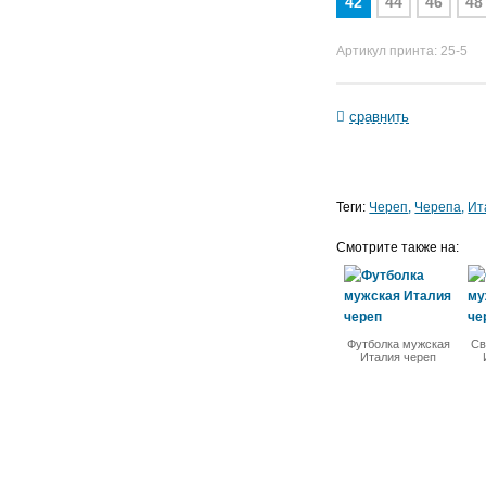
42
44
46
48
Артикул принта: 25-5
сравнить
Теги:
Череп
Черепа
Ит
Смотрите также на:
Футболка мужская
Св
Италия череп