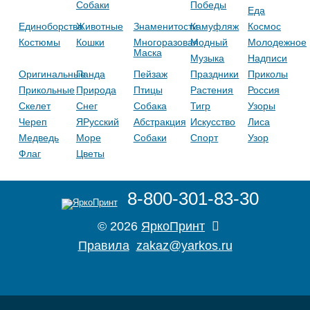
Собаки
Победы
Еда
Единоборства
Животные
Знаменитости
Камуфляж
Космос
Костюмы
Кошки
Многоразовая
Модный
Молодежное
Маска
Музыка
Надписи
Оригинальные
Панда
Пейзаж
Праздники
Приколы
Прикольные
Природа
Птицы
Растения
Россия
Скелет
Снег
Собака
Тигр
Узоры
Череп
ЯРусский
Абстракция
Искусство
Лиса
Медведь
Море
Собаки
Спорт
Узор
Флаг
Цветы
8-800-301-83-30
© 2026
ЯркоПринт
Правила
zakaz@yarkos.ru