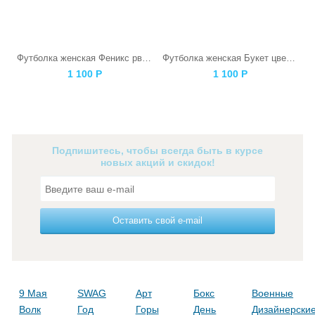
Футболка женская Феникс рвется наружу серая
Футболка женская Букет цветов
1 100
Р
1 100
Р
Подпишитесь, чтобы всегда быть в курсе
новых акций и скидок!
Оставить свой e-mail
9 Мая
SWAG
Арт
Бокс
Военные
Волк
Год
Горы
День
Дизайнерски