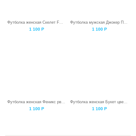
Футболка женская Скелет F@ck
Футболка мужская Джокер Панда
1 100
Р
1 100
Р
Футболка женская Феникс рвется наружу серая
Футболка женская Букет цветов
1 100
Р
1 100
Р