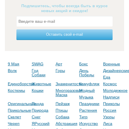
Подпишитесь, чтобы всегда быть в курсе
новых акций и скидок!
Оставить свой e-mail
9 Мая
SWAG
Арт
Бокс
Военные
Волк
Год
Горы
День
Дизайнерски
Собаки
Победы
Еда
Единоборства
Животные
Знаменитости
Камуфляж
Космос
Костюмы
Кошки
Многоразовая
Модный
Молодежное
Маска
Музыка
Надписи
Оригинальные
Панда
Пейзаж
Праздники
Приколы
Прикольные
Природа
Птицы
Растения
Россия
Скелет
Снег
Собака
Тигр
Узоры
Череп
ЯРусский
Абстракция
Искусство
Лиса