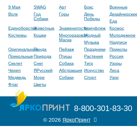
9 Мая
SWAG
Арт
Бокс
Военные
Волк
Год
Горы
День
Дизайнерски
Собаки
Победы
Еда
Единоборства
Животные
Знаменитости
Камуфляж
Космос
Костюмы
Кошки
Многоразовая
Модный
Молодежное
Маска
Музыка
Надписи
Оригинальные
Панда
Пейзаж
Праздники
Приколы
Прикольные
Природа
Птицы
Растения
Россия
Скелет
Снег
Собака
Тигр
Узоры
Череп
ЯРусский
Абстракция
Искусство
Лиса
Медведь
Море
Собаки
Спорт
Узор
Флаг
Цветы
8-800-301-83-30
© 2026
ЯркоПринт
Правила
zakaz@yarkos.ru