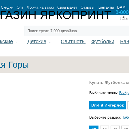
Скидки
Опт
Форма на заказ
Свой макет
Отзывы
Контакты
БАМ
8-800
обра
жские
Детские
Свитшоты
Футболки
Ба
я Горы
Купить Футболка 
Выберите ткань:
Выбр
Dri-Fit Интерлок
Выберите размер:
Таб