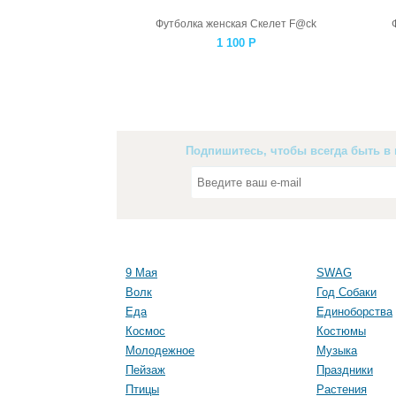
Футболка женская Скелет F@ck
1 100
Р
Подпишитесь, чтобы всегда быть в 
9 Мая
SWAG
Волк
Год Собаки
Еда
Единоборства
Космос
Костюмы
Молодежное
Музыка
Пейзаж
Праздники
Птицы
Растения