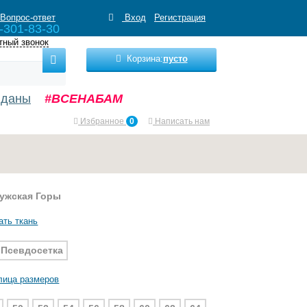
Вопрос-ответ
Вход
Регистрация
-301-83-30
тный звонок
Корзина:
пусто
нданы
#ВСЕНАБАМ
Избранное
0
Написать нам
мужская Горы
ать ткань
Псевдосетка
лица размеров