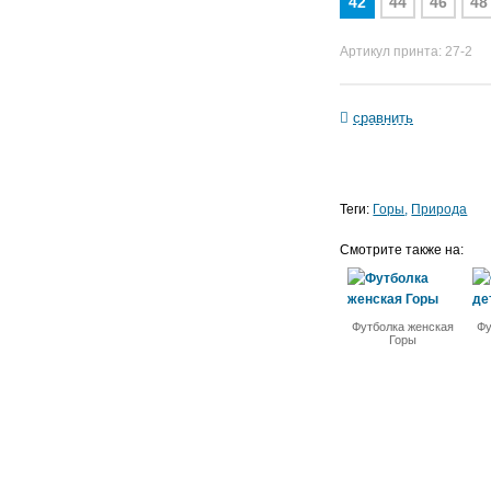
42
44
46
48
Артикул принта: 27-2
сравнить
Теги:
Горы
Природа
Смотрите также на:
Футболка женская
Фу
Горы