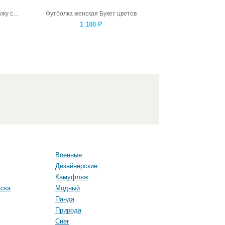
Футболка женская Феникс рвется наружу серая
Футболка женская Букет цветов
1 100
Р
Военные
Дизайнерские
Камуфляж
ска
Модный
Панда
Природа
Снег