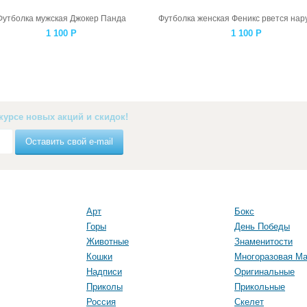
Футболка мужская Джокер Панда
1 100
Р
1 100
Р
курсе новых акций и скидок!
Оставить свой e-mail
Арт
Бокс
Горы
День Победы
Животные
Знаменитости
Кошки
Многоразовая Ма
Надписи
Оригинальные
Приколы
Прикольные
Россия
Скелет