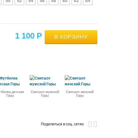
50
52
54
56
58
60
62
64
1 100
Р
тболка детская
Свитшот мужской
Свитшот женский
Горы
Горы
Горы
Поделиться в соц. сетях