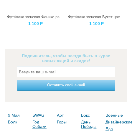
Футболка женская Феникс рвется наружу серая
Футболка женская Букет цветов
1 100
Р
1 100
Р
Подпишитесь, чтобы всегда быть в курсе
новых акций и скидок!
Оставить свой e-mail
9 Мая
SWAG
Арт
Бокс
Военные
Волк
Год
Горы
День
Дизайнерски
Собаки
Победы
Еда