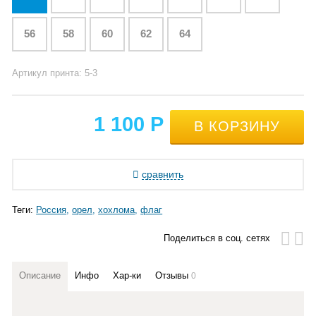
56
58
60
62
64
Артикул принта: 5-3
1 100
Р
сравнить
Теги:
Россия
орел
хохлома
флаг
Поделиться в соц. сетях
Описание
Инфо
Хар-ки
Отзывы
0