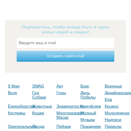
Подпишитесь, чтобы всегда быть в курсе
новых акций и скидок!
Оставить свой e-mail
9 Мая
SWAG
Арт
Бокс
Военные
Волк
Год
Горы
День
Дизайнерски
Собаки
Победы
Еда
Единоборства
Животные
Знаменитости
Камуфляж
Космос
Костюмы
Кошки
Многоразовая
Модный
Молодежное
Маска
Музыка
Надписи
Оригинальные
Панда
Пейзаж
Праздники
Приколы