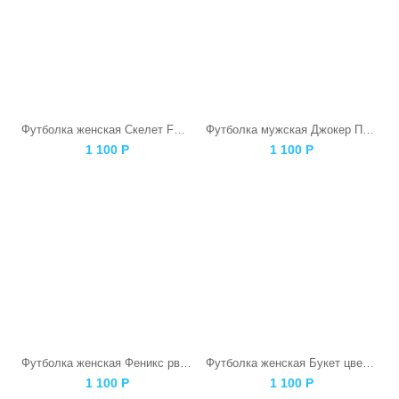
Футболка женская Скелет F@ck
Футболка мужская Джокер Панда
1 100
Р
1 100
Р
Футболка женская Феникс рвется наружу серая
Футболка женская Букет цветов
1 100
Р
1 100
Р