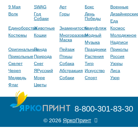
9 Мая
SWAG
Арт
Бокс
Военные
Волк
Год
Горы
День
Дизайнерски
Собаки
Победы
Еда
Единоборства
Животные
Знаменитости
Камуфляж
Космос
Костюмы
Кошки
Многоразовая
Модный
Молодежное
Маска
Музыка
Надписи
Оригинальные
Панда
Пейзаж
Праздники
Приколы
Прикольные
Природа
Птицы
Растения
Россия
Скелет
Снег
Собака
Тигр
Узоры
Череп
ЯРусский
Абстракция
Искусство
Лиса
Медведь
Море
Собаки
Спорт
Узор
Флаг
Цветы
8-800-301-83-30
© 2026
ЯркоПринт
Правила
zakaz@yarkos.ru