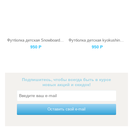
Футболка детская Snowboarding Skull
Футболка детская kyokushinkai Каратист
950
Р
950
Р
Подпишитесь, чтобы всегда быть в курсе
новых акций и скидок!
Оставить свой e-mail