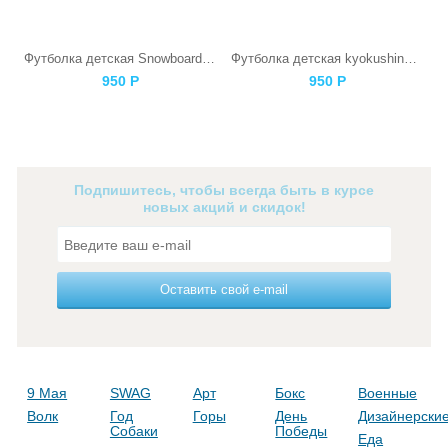
Футболка детская Snowboarding Skull
Футболка детская kyokushinkai Каратист
950
Р
950
Р
Подпишитесь, чтобы всегда быть в курсе
новых акций и скидок!
Оставить свой e-mail
9 Мая
SWAG
Арт
Бокс
Военные
Волк
Год
Горы
День
Дизайнерски
Собаки
Победы
Еда