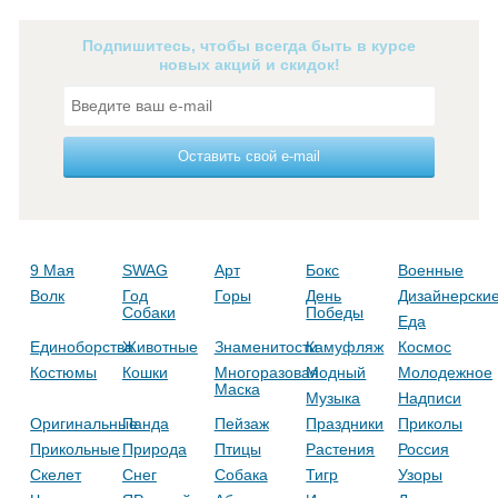
Подпишитесь, чтобы всегда быть в курсе
новых акций и скидок!
Оставить свой e-mail
9 Мая
SWAG
Арт
Бокс
Военные
Волк
Год
Горы
День
Дизайнерски
Собаки
Победы
Еда
Единоборства
Животные
Знаменитости
Камуфляж
Космос
Костюмы
Кошки
Многоразовая
Модный
Молодежное
Маска
Музыка
Надписи
Оригинальные
Панда
Пейзаж
Праздники
Приколы
Прикольные
Природа
Птицы
Растения
Россия
Скелет
Снег
Собака
Тигр
Узоры