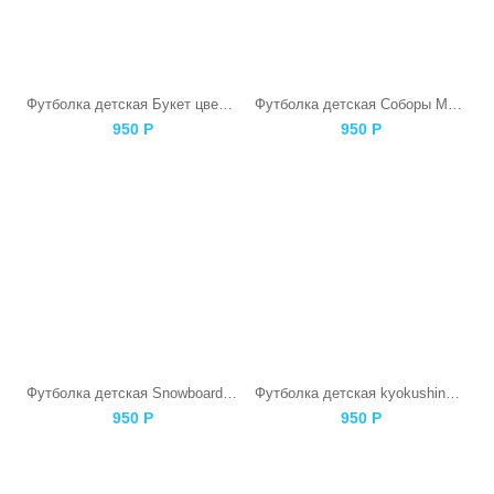
Футболка детская Букет цветов
Футболка детская Соборы Московского Кремля
950
Р
950
Р
Футболка детская Snowboarding Skull
Футболка детская kyokushinkai Каратист
950
Р
950
Р